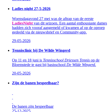
Ladies night 27-5-2026
Woensdagavond 27 mei was de aftrap van de eerste
LadiesNight
van dit seizoen. Een aantal enthousiaste dames
hadden zich vooraf aangemeld of kwamen af op de oproep
gedeeld via de nieuwsbrief en Community-app.
29-05-2026
Tennisclinic bij De Wilde Wingerd
Op 11 en 18 juni is
Tennisschool Driessen Tennis
op de
Bloemstede te gast bij basisschool
De Wilde Wingerd
.
20-05-2026
Zijn de banen bespeelbaar?
De banen zijn bespeelbaar
25-12-2025