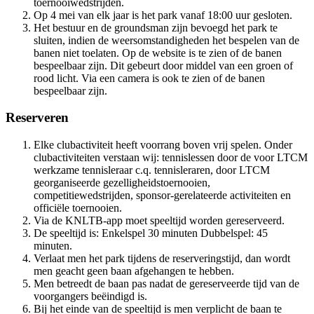
toernooiwedstrijden.
Op 4 mei van elk jaar is het park vanaf 18:00 uur gesloten.
Het bestuur en de groundsman zijn bevoegd het park te
sluiten, indien de weersomstandigheden het bespelen van de
banen niet toelaten. Op de website is te zien of de banen
bespeelbaar zijn. Dit gebeurt door middel van een groen of
rood licht. Via een camera is ook te zien of de banen
bespeelbaar zijn.
Reserveren
Elke clubactiviteit heeft voorrang boven vrij spelen. Onder
clubactiviteiten verstaan wij: tennislessen door de voor LTCM
werkzame tennisleraar c.q. tennisleraren, door LTCM
georganiseerde gezelligheidstoernooien,
competitiewedstrijden, sponsor-gerelateerde activiteiten en
officiële toernooien.
Via de KNLTB-app moet speeltijd worden gereserveerd.
De speeltijd is: Enkelspel 30 minuten Dubbelspel: 45
minuten.
Verlaat men het park tijdens de reserveringstijd, dan wordt
men geacht geen baan afgehangen te hebben.
Men betreedt de baan pas nadat de gereserveerde tijd van de
voorgangers beëindigd is.
Bij het einde van de speeltijd is men verplicht de baan te