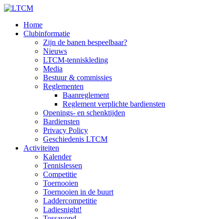
Home
Clubinformatie
Zijn de banen bespeelbaar?
Nieuws
LTCM-tenniskleding
Media
Bestuur & commissies
Reglementen
Baanreglement
Reglement verplichte bardiensten
Openings- en schenktijden
Bardiensten
Privacy Policy
Geschiedenis LTCM
Activiteiten
Kalender
Tennislessen
Competitie
Toernooien
Toernooien in de buurt
Laddercompetitie
Ladiesnight!
Tossavond